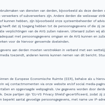
ebruikmaken van diensten van derden, bijvoorbeeld als deze derden 
e verwerkers of subverwerkers zijn. Andere derden die weliswaar str
f kunnen hebben, zijn bijvoorbeeld onze systeembeheerder of advis
g heeft dat zij toegang hebben tot de persoonsgegevens of die zij ze
alle verplichtingen van de AVG zullen naleven. Uiteraard zullen wij 
die adequaat met persoonsgegevens omgaan en de AVG kunnen en zulle
rken voor de hiervoor genoemde doeleinden.
egevens aan derden moeten verstrekken in verband met een wettelijke
 media toezendt, anderen kennis kunnen nemen van dit bericht. Stuu
innen de Europese Economische Ruimte (EER), behalve als u hierove
arin wij contactmomenten via onze website en/of social media-pagina’
aantallen en opgevraagde webpagina’s. Uw gegevens worden door der
. Deze partijen zijn ‘EU-VS Privacy Shield’-gecertificeerd, zodat z
 een beperkt aantal gevoelige persoonsgegevens, met name uw IP-adre