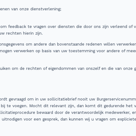
lenen van onze dienstverlening;
m feedback te vragen over diensten die door ons zijn verleend of v
uw rechten hierin zijn.
soonsgegevens om andere dan bovenstaande redenen willen verwerken
j mogen verwerken op basis van uw toestemming voor andere of meer 
uiken om de rechten of eigendommen van onszelf en die van onze g
wordt gevraagd om in uw sollicitatiebrief nooit uw Burgerservicenum
 bij te voegen. Mocht dit relevant zijn, dan komt dit gedurende het 
ollicitatieprocedure bewaard door de verantwoordelijk medewerker, e
n uitnodigen voor een gesprek, dan kunnen wij u vragen om expliciet