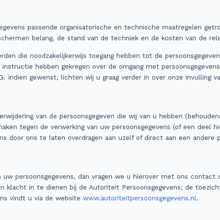
evens passende organisatorische en technische maatregelen getroff
chermen belang, de stand van de techniek en de kosten van de rele
den die noodzakelijkerwijs toegang hebben tot de persoonsgegevens
e instructie hebben gekregen over de omgang met persoonsgegevens 
. Indien gewenst, lichten wij u graag verder in over onze invulling
 verwijdering van de persoonsgegeven die wij van u hebben (behoudens
 maken tegen de verwerking van uw persoonsgegevens (of een deel hi
s door ons te laten overdragen aan uzelf of direct aan een andere pa
n uw persoonsgegevens, dan vragen we u hierover met ons contact o
en klacht in te dienen bij de Autoriteit Persoonsgegevens; de toezic
ns vindt u via de website
www.autoriteitpersoonsgegevens.nl
.