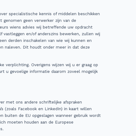
over specialistische kennis of middelen beschikken
ikt genomen geen verwerker zijn van de
eurs wiens advies wij betreffende uw opdracht
lf vastleggen en/of anderszins bewerken, zullen wij
alleen derden inschakelen van wie wij kunnen en
n naleven. Dit houdt onder meer in dat deze
 verplichting. Overigens wijzen wij u er graag op
rt u gevoelige informatie daarom zoveel mogelijk
r met ons andere schriftelijke afspraken
s (zoals Facebook en LinkedIn) in kaart willen
den buiten de EU opgeslagen wanneer gebruik wordt
ij zich moeten houden aan de Europese
s.